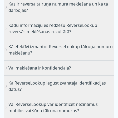
Kas ir reversā tālruņa numura meklēšana un kā tā
darbojas?
Atcelšanas portālu
Kādu informāciju es redzēšu ReverseLookup
reversās meklēšanas rezultātā?
Kā efektīvi izmantot ReverseLookup tālruņa numuru
meklēšanu?
Vai meklēšana ir konfidenciāla?
Kā ReverseLookup iegūst zvanītāja identifikācijas
datus?
Vai ReverseLookup var identificēt nezināmus
mobilos vai šūnu tālruņa numurus?