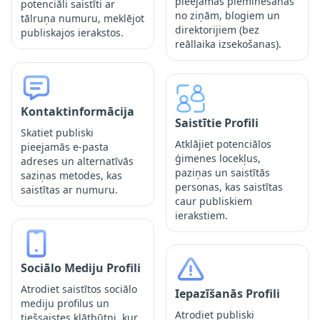
pieejamas pieminēšanas
potenciāli saistīti ar
no ziņām, blogiem un
tālruņa numuru, meklējot
direktorijiem (bez
publiskajos ierakstos.
reāllaika izsekošanas).
Kontaktinformācija
Saistītie Profili
Skatiet publiski
Atklājiet potenciālos
pieejamās e-pasta
ģimenes locekļus,
adreses un alternatīvās
paziņas un saistītās
saziņas metodes, kas
personas, kas saistītas
saistītas ar numuru.
caur publiskiem
ierakstiem.
Sociālo Mediju Profili
Atrodiet saistītos sociālo
Iepazīšanās Profili
mediju profilus un
Atrodiet publiski
tiešsaistes klātbūtni, kur