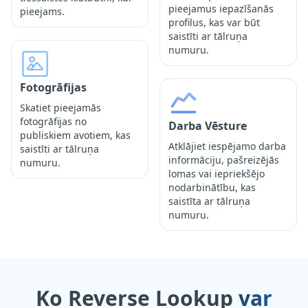
pieejamus iepazīšanās
pieejams.
profilus, kas var būt
saistīti ar tālruņa
numuru.
Fotogrāfijas
Skatiet pieejamās
fotogrāfijas no
Darba Vēsture
publiskiem avotiem, kas
Atklājiet iespējamo darba
saistīti ar tālruņa
informāciju, pašreizējās
numuru.
lomas vai iepriekšējo
nodarbinātību, kas
saistīta ar tālruņa
numuru.
Ko Reverse Lookup
var