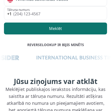
Amerikas Savienotās Valstis
Tālruņa numurs
(204) 123-4567
Meklēt
REVERSELOOKUP IR BIJIS MINĒTS
Jūsu ziņojums var atklāt
Meklējiet publiskajos ierakstos informāciju, kas
saistīta ar tālruņa numuru. Rezultāti atšķiras
atkarībā no numura un pieejamajiem avotiem,
bet apgrieztā tālruņa numura meklēšana var