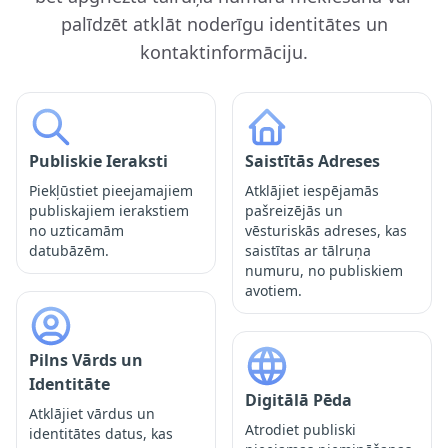
palīdzēt atklāt noderīgu identitātes un
kontaktinformāciju.
Publiskie Ieraksti
Saistītās Adreses
Piekļūstiet pieejamajiem
Atklājiet iespējamās
publiskajiem ierakstiem
pašreizējās un
no uzticamām
vēsturiskās adreses, kas
datubāzēm.
saistītas ar tālruņa
numuru, no publiskiem
avotiem.
Pilns Vārds un
Identitāte
Digitālā Pēda
Atklājiet vārdus un
Atrodiet publiski
identitātes datus, kas