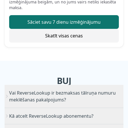
izmēģinājuma beigām, un no jums vairs netiks iekasēta
maksa.
Sāciet savu 7 dienu izmēģinājumu
Skatīt visas cenas
BUJ
Vai ReverseLookup ir bezmaksas tālruņa numuru
meklēšanas pakalpojums?
Kā atcelt ReverseLookup abonementu?