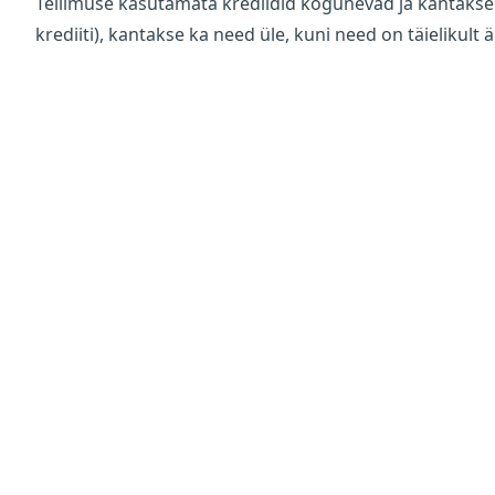
Tellimuse kasutamata krediidid kogunevad ja kantakse ül
krediiti), kantakse ka need üle, kuni need on täielikult 