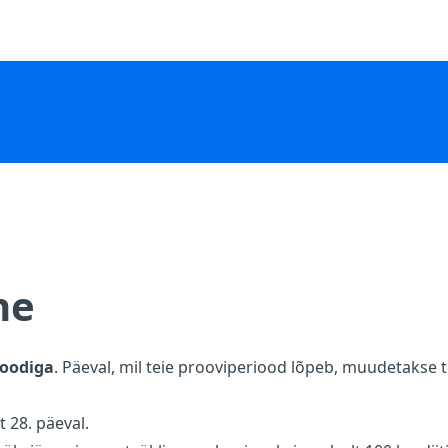
ne
ioodiga
. Päeval, mil teie prooviperiood lõpeb, muudetakse t
 28. päeval.