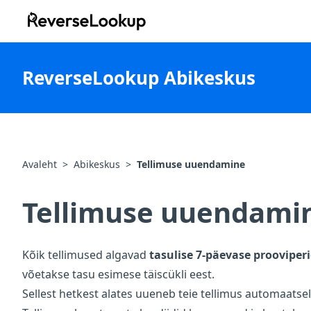
ReverseLookup
ReverseLookup Abikeskus
Avaleht
>
Abikeskus
>
Tellimuse uuendamine
Tellimuse uuendami
Kõik tellimused algavad
tasulise 7-päevase prooviper
võetakse tasu esimese täiscükli eest.
Sellest hetkest alates uueneb teie tellimus automaatselt