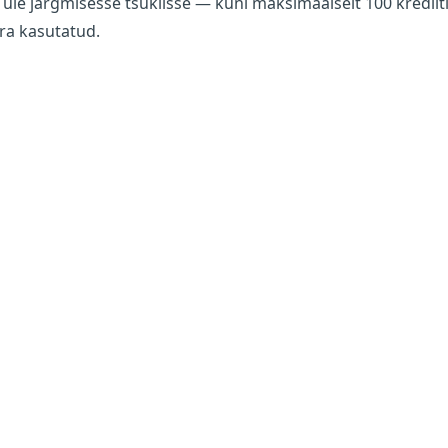
e järgmisesse tsüklisse — kuni maksimaalselt 100 krediiti. 
ära kasutatud.