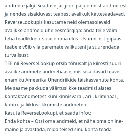
andmete jälgi. Seaduse järgi on paljud neist andmetest
ja nendes sisalduvast teabest avalikult kättesaadavad.
ReverseLookupis kasutame neid olemasolevaid
avalikke andmeid ühe eesmärgiga: anda teile võim
teha teadlikke otsuseid oma elus. Usume, et ligipääs
teabele võib viia paremate valikuteni ja suurendada
turvalisust.
TEE nii ReverseLookup otsib tõhusalt ja kiiresti suuri
avalike andmete andmebaase, mis sisaldavad teavet
enamiku Ameerika Ühendriikide täiskasvanute kohta.
Me saame pakkuda väärtuslikke teadmisi alates
kontaktandmetest kuni kinnisvara-, äri-, kriminaal-,
kohtu- ja liiklusrikkumiste andmeteni.
Kasuta ReverseLookupi, et saada infot:
Enda kohta – Otsi oma andmeid, et näha oma online-
maine ja avastada, mida teised sinu kohta teada