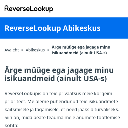
ReverseLookup
ReverseLookup Abikeskus
Ärge müüge ega jagage minu
Avaleht
>
Abikeskus
>
isikuandmeid (ainult USA-s)
Ärge müüge ega jagage minu
isikuandmeid (ainult USA-s)
ReverseLookupis on teie privaatsus meie kõrgeim
prioriteet. Me oleme pühendunud teie isikuandmete
kaitsmisele ja tagamisele, et need jääksid turvaliseks.
Siin on, mida peate teadma meie andmete töötlemise
kohta: