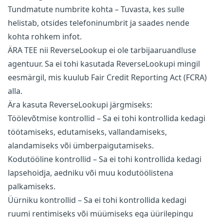
Tundmatute numbrite kohta – Tuvasta, kes sulle
helistab, otsides telefoninumbrit ja saades nende
kohta rohkem infot.
ÄRA TEE nii ReverseLookup ei ole tarbijaaruandluse
agentuur. Sa ei tohi kasutada ReverseLookupi mingil
eesmärgil, mis kuulub Fair Credit Reporting Act (FCRA)
alla.
Ära kasuta ReverseLookupi järgmiseks:
Töölevõtmise kontrollid – Sa ei tohi kontrollida kedagi
töötamiseks, edutamiseks, vallandamiseks,
alandamiseks või ümberpaigutamiseks.
Kodutööline kontrollid – Sa ei tohi kontrollida kedagi
lapsehoidja, aedniku või muu kodutöölistena
palkamiseks.
Üürniku kontrollid – Sa ei tohi kontrollida kedagi
ruumi rentimiseks või müümiseks ega üürilepingu