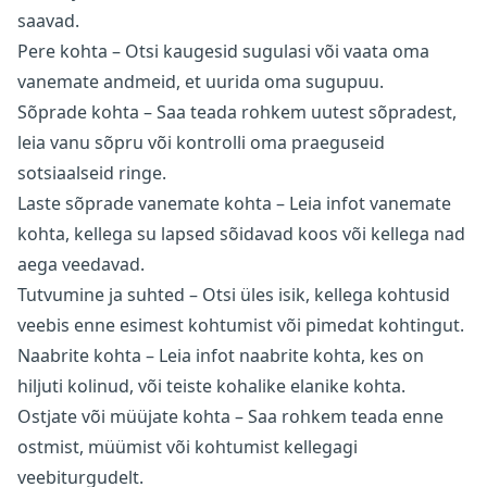
saavad.
Pere kohta – Otsi kaugesid sugulasi või vaata oma
vanemate andmeid, et uurida oma sugupuu.
Sõprade kohta – Saa teada rohkem uutest sõpradest,
leia vanu sõpru või kontrolli oma praeguseid
sotsiaalseid ringe.
Laste sõprade vanemate kohta – Leia infot vanemate
kohta, kellega su lapsed sõidavad koos või kellega nad
aega veedavad.
Tutvumine ja suhted – Otsi üles isik, kellega kohtusid
veebis enne esimest kohtumist või pimedat kohtingut.
Naabrite kohta – Leia infot naabrite kohta, kes on
hiljuti kolinud, või teiste kohalike elanike kohta.
Ostjate või müüjate kohta – Saa rohkem teada enne
ostmist, müümist või kohtumist kellegagi
veebiturgudelt.