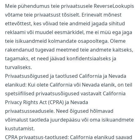
Meie pühendumus teie privaatsusele ReverseLookupis
võtame teie privaatsust tõsiselt. Erinevalt mõnest
ettevõttest, kes võivad teie andmeid jagada sihitud
reklaami või muudel eesmärkidel, me ei müü ega jaga
teie isikuandmeid kolmandate osapooltega. Oleme
rakendanud tugevad meetmed teie andmete kaitseks,
tagamaks, et need jäävad konfidentsiaalseks ja
turvaliseks.
Privaatsusõigused ja taotlused California ja Nevada
elanikud: Kui olete California või Nevada elanik, on teil
spetsiifilised privaatsusõigused vastavalt California
Privacy Rights Act (CPRA) ja Nevada
privaatsusseadusele. Need õigused hõlmavad
võimalust taotleda juurdepääsu või oma isikuandmete
kustutamist.
CPRA privaatsus-taotlused: California elanikud saavad