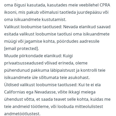
oma õigusi kasutada, kasutades meie veebilehel CPRA
ikooni, mis pakub võimalusi taotleda juurdepääsu või
oma isikuandmete kustutamist.
Valikust loobumise taotlused: Nevada elanikud saavad
esitada valikust loobumise taotlusi oma isikuandmete
müügi või jagamise kohta, pöördudes aadressile
[email protected]
.
Muude piirkondade elanikud: Kuigi
privaatsusseadused võivad erineda, oleme
pühendunud pakkuma läbipaistvust ja kontrolli teie
isikuandmete üle sõltumata teie asukohast.
Üldised valikust loobumise taotlused: Kui te ei ela
Californias ega Nevadasse, võite ikkagi meiega
ühendust võtta, et saada teavet selle kohta, kuidas me
teie andmeid töötleme, või loobuda mitteolulistest
andmetöötlustest.