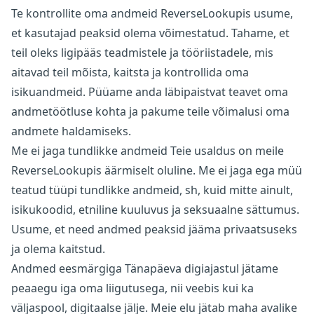
Te kontrollite oma andmeid ReverseLookupis usume,
et kasutajad peaksid olema võimestatud. Tahame, et
teil oleks ligipääs teadmistele ja tööriistadele, mis
aitavad teil mõista, kaitsta ja kontrollida oma
isikuandmeid. Püüame anda läbipaistvat teavet oma
andmetöötluse kohta ja pakume teile võimalusi oma
andmete haldamiseks.
Me ei jaga tundlikke andmeid Teie usaldus on meile
ReverseLookupis äärmiselt oluline. Me ei jaga ega müü
teatud tüüpi tundlikke andmeid, sh, kuid mitte ainult,
isikukoodid, etniline kuuluvus ja seksuaalne sättumus.
Usume, et need andmed peaksid jääma privaatsuseks
ja olema kaitstud.
Andmed eesmärgiga Tänapäeva digiajastul jätame
peaaegu iga oma liigutusega, nii veebis kui ka
väljaspool, digitaalse jälje. Meie elu jätab maha avalike