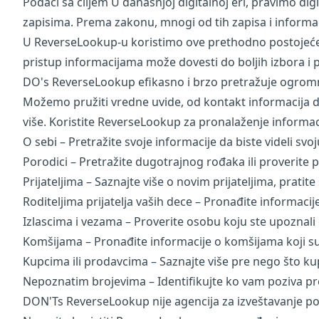
Podaci sa ciljem U današnjoj digitalnoj eri, pravimo dig
zapisima. Prema zakonu, mnogi od tih zapisa i informa
U ReverseLookup-u koristimo ove prethodno postojeće 
pristup informacijama može dovesti do boljih izbora i 
DO's ReverseLookup efikasno i brzo pretražuje ogromn
Možemo pružiti vredne uvide, od kontakt informacija do
više. Koristite ReverseLookup za pronalaženje informac
O sebi – Pretražite svoje informacije da biste videli svo
Porodici – Pretražite dugotrajnog rođaka ili proverite p
Prijateljima – Saznajte više o novim prijateljima, pratite
Roditeljima prijatelja vaših dece – Pronađite informaci
Izlascima i vezama – Proverite osobu koju ste upoznali 
Komšijama – Pronađite informacije o komšijama koji su
Kupcima ili prodavcima – Saznajte više pre nego što kupi
Nepoznatim brojevima – Identifikujte ko vam poziva pret
DON'Ts ReverseLookup nije agencija za izveštavanje pot