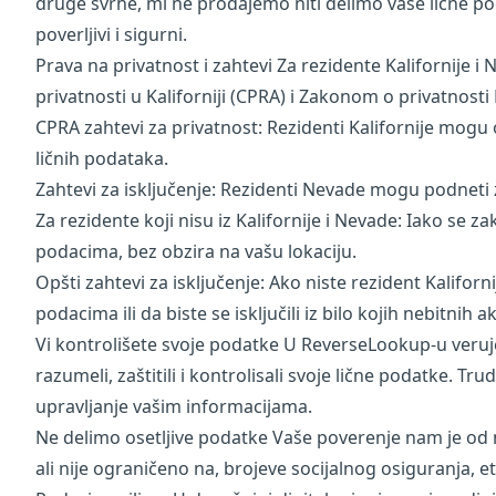
druge svrhe, mi ne prodajemo niti delimo vaše lične 
poverljivi i sigurni.
Prava na privatnost i zahtevi Za rezidente Kalifornije 
privatnosti u Kaliforniji (CPRA) i Zakonom o privatnost
CPRA zahtevi za privatnost: Rezidenti Kalifornije mogu o
ličnih podataka.
Zahtevi za isključenje: Rezidenti Nevade mogu podneti z
Za rezidente koji nisu iz Kalifornije i Nevade: Iako se
podacima, bez obzira na vašu lokaciju.
Opšti zahtevi za isključenje: Ako niste rezident Kalifor
podacima ili da biste se isključili iz bilo kojih nebitnih
Vi kontrolišete svoje podatke U ReverseLookup-u veruje
razumeli, zaštitili i kontrolisali svoje lične podatke
upravljanje vašim informacijama.
Ne delimo osetljive podatke Vaše poverenje nam je od 
ali nije ograničeno na, brojeve socijalnog osiguranja, e