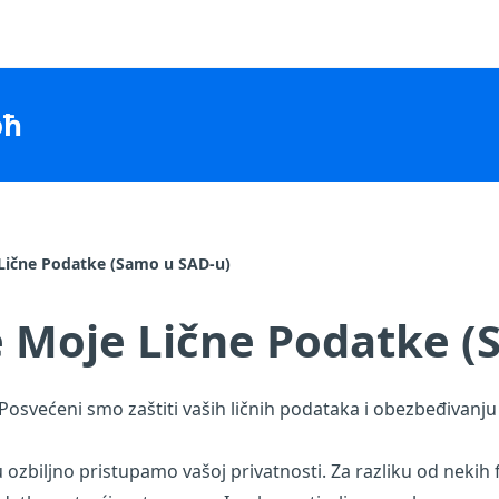
оћ
 Lične Podatke (Samo u SAD-u)
e Moje Lične Podatke 
Posvećeni smo zaštiti vaših ličnih podataka i obezbeđivanju
biljno pristupamo vašoj privatnosti. Za razliku od nekih fir