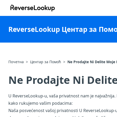
ReverseLookup
ReverseLookup Центар за Пом
Почетна
>
Центар за Помоћ
>
Ne Prodajte Ni Delite Moje
Ne Prodajte Ni Delit
U ReverseLookup-u, vaša privatnost nam je najvažnija. 
kako rukujemo vašim podacima:
Naša posvećenost vašoj privatnosti U ReverseLookup-u oz