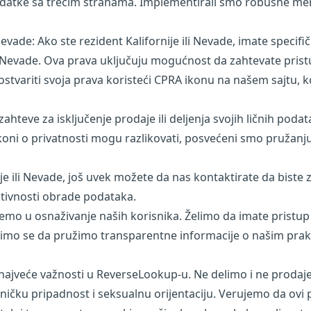
podatke sa trećim stranama. Implementirali smo robusne me
i Nevade: Ako ste rezident Kalifornije ili Nevade, imate spec
i Nevade. Ova prava uključuju mogućnost da zahtevate pristup
stvariti svoja prava koristeći CPRA ikonu na našem sajtu, koj
ahteve za isključenje prodaje ili deljenja svojih ličnih pod
 zakoni o privatnosti mogu razlikovati, posvećeni smo pružan
nije ili Nevade, još uvek možete da nas kontaktirate da bist
 aktivnosti obrade podataka.
mo u osnaživanje naših korisnika. Želimo da imate pristup z
. Trudimo se da pružimo transparentne informacije o našim p
najveće važnosti u ReverseLookup-u. Ne delimo i ne prodaje
tničku pripadnost i seksualnu orijentaciju. Verujemo da ovi p