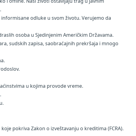
i offline. Naši životi ostavljaju trag u javnim
.
 informisane odluke u svom životu. Verujemo da
odraslih osoba u Sjedinjenim Američkim Državama.
tara, sudskih zapisa, saobraćajnih prekršaja i mnogo
ma.
rodoslov.
domaćinstvima u kojima provode vreme.
.
u.
 koje pokriva Zakon o izveštavanju o kreditima (FCRA).