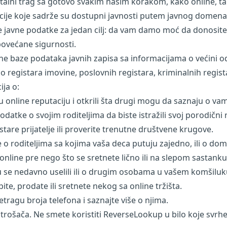
italni trag sa gotovo svakim našim korakom, kako online, tako 
cije koje sadrže su dostupni javnosti putem javnog domena
javne podatke za jedan cilj: da vam damo moć da donosite
povećane sigurnosti.
e baze podataka javnih zapisa sa informacijama o većini 
 registara imovine, poslovnih registara, kriminalnih regis
ija o:
ju online reputaciju i otkrili šta drugi mogu da saznaju o va
odatke o svojim roditeljima da biste istražili svoj porodični 
 stare prijatelje ili proverite trenutne društvene krugove.
je o roditeljima sa kojima vaša deca putuju zajedno, ili o 
online pre nego što se sretnete lično ili na slepom sastanku
 se nedavno uselili ili o drugim osobama u vašem komšiluk
te, prodate ili sretnete nekog sa online tržišta.
ragu broja telefona i saznajte više o njima.
rošača. Ne smete koristiti ReverseLookup u bilo koje svrhe