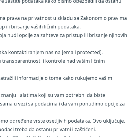
re zaštite podataka kako bismo obezbedili da ostanu
ifična prava na privatnost u skladu sa Zakonom o pravima
 ili brisanje vaših ličnih podataka.
a nudi opcije za zahteve za pristup ili brisanje njihovih
ataka kontaktiranjem nas na
[email protected]
.
ju transparentnosti i kontrole nad vašim ličnim
e zatražili informacije o tome kako rukujemo vašim
nanju i alatima koji su vam potrebni da biste
raksama u vezi sa podacima i da vam ponudimo opcije za
mo određene vrste osetljivih podataka. Ovo uključuje,
odaci treba da ostanu privatni i zaštićeni.