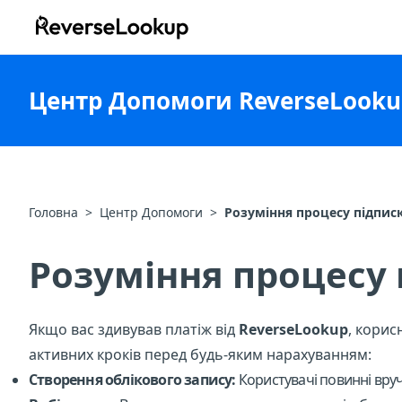
ReverseLookup
Центр Допомоги ReverseLooku
Головна
>
Центр Допомоги
>
Розуміння процесу підпис
Розуміння процесу
Якщо вас здивував платіж від
ReverseLookup
, корис
активних кроків перед будь-яким нарахуванням:
Створення облікового запису:
Користувачі повинні вруч