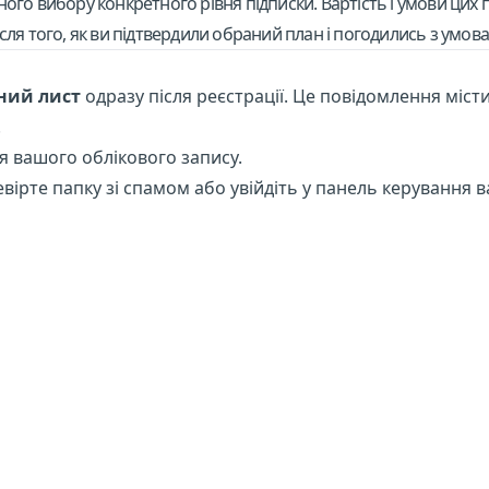
го вибору конкретного рівня підписки. Вартість і умови цих п
сля того, як ви підтвердили обраний план і погодились з умова
ний лист
одразу після реєстрації. Це повідомлення місти
.
я вашого облікового запису.
вірте папку зі спамом або увійдіть у панель керування