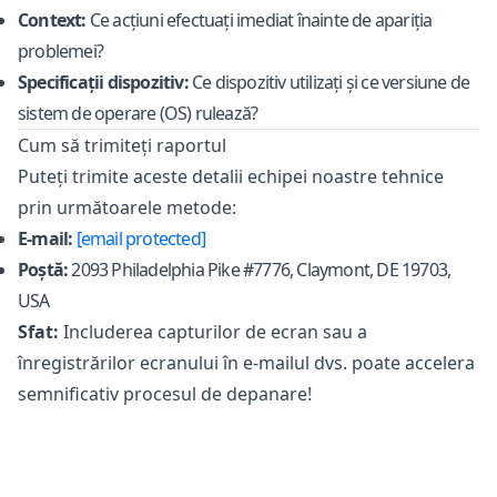
Context:
Ce acțiuni efectuați imediat înainte de apariția
problemei?
Specificații dispozitiv:
Ce dispozitiv utilizați și ce versiune de
sistem de operare (OS) rulează?
Cum să trimiteți raportul
Puteți trimite aceste detalii echipei noastre tehnice
prin următoarele metode:
E-mail:
[email protected]
Poștă:
2093 Philadelphia Pike #7776, Claymont, DE 19703,
USA
Sfat:
Includerea capturilor de ecran sau a
înregistrărilor ecranului în e-mailul dvs. poate accelera
semnificativ procesul de depanare!