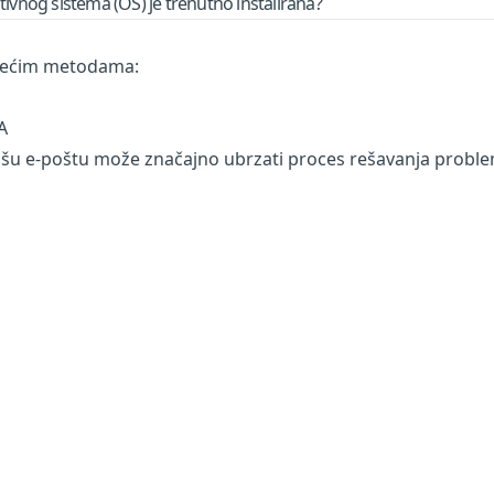
rativnog sistema (OS) je trenutno instalirana?
edećim metodama:
A
vašu e-poštu može značajno ubrzati proces rešavanja probl