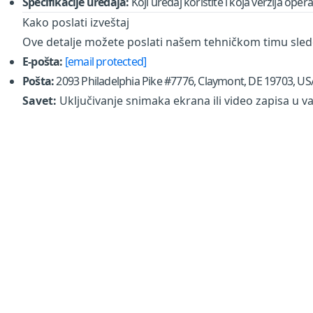
Specifikacije uređaja:
Koji uređaj koristite i koja verzija ope
Kako poslati izveštaj
Ove detalje možete poslati našem tehničkom timu sl
E-pošta:
[email protected]
Pošta:
2093 Philadelphia Pike #7776, Claymont, DE 19703, US
Savet:
Uključivanje snimaka ekrana ili video zapisa u 