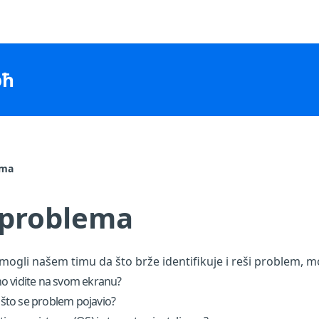
оћ
ema
 problema
ogli našem timu da što brže identifikuje i reši problem, mo
o vidite na svom ekranu?
što se problem pojavio?