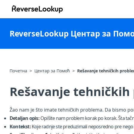
ReverseLookup
ReverseLookup Центар за Пом
Почетна
>
Центар за Помоћ
>
Rešavanje tehničkih probl
Rešavanje tehničkih
Žao nam je što imate tehničkih problema. Da bismo pom
Detaljan opis:
Opišite nam problem korak po korak. Šta tačn
Kontekst:
Koje radnje ste preduzimali neposredno pre nego 