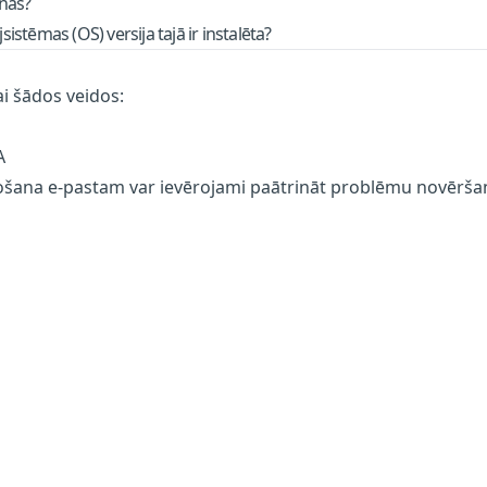
anās?
istēmas (OS) versija tajā ir instalēta?
i šādos veidos:
A
šana e-pastam var ievērojami paātrināt problēmu novērša