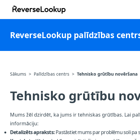
ReverseLookup
ReverseLookup palīdzības centr
Sākums
>
Palīdzības centrs
>
Tehnisko grūtību novēršana
Tehnisko grūtību no
Mums žēl dzirdēt, ka jums ir tehniskas grūtības. Lai p
informāciju:
Detalizēts apraksts:
Pastāstiet mums par problēmu soli pa so