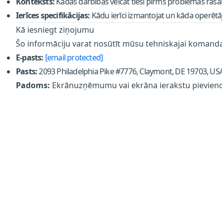
Konteksts:
Kādas darbības veicāt tieši pirms problēmas raš
Ierīces specifikācijas:
Kādu ierīci izmantojat un kāda operētājs
Kā iesniegt ziņojumu
Šo informāciju varat nosūtīt mūsu tehniskajai komanda
E-pasts:
[email protected]
Pasts:
2093 Philadelphia Pike #7776, Claymont, DE 19703, US
Padoms:
Ekrānuzņēmumu vai ekrāna ierakstu pievieno