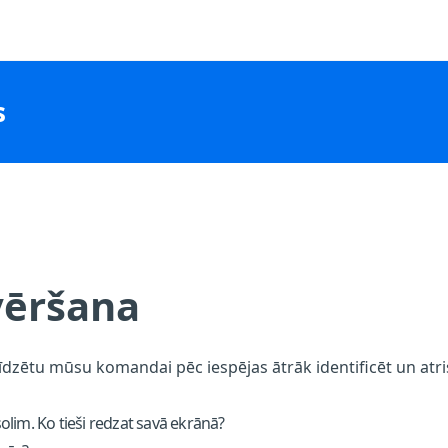
s
vēršana
alīdzētu mūsu komandai pēc iespējas ātrāk identificēt un at
lim. Ko tieši redzat savā ekrānā?