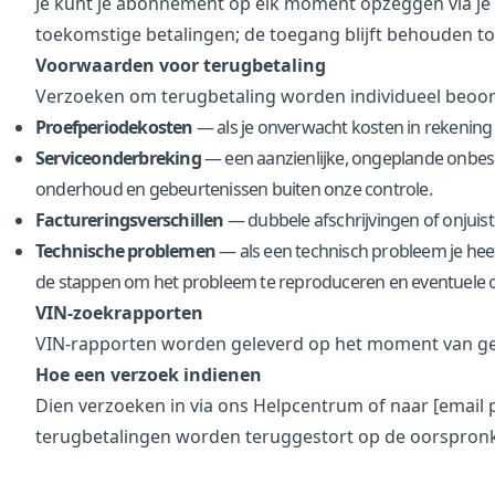
Je kunt je abonnement op elk moment opzeggen via je 
toekomstige betalingen; de toegang blijft behouden tot
Voorwaarden voor terugbetaling
Verzoeken om terugbetaling worden individueel beoo
Proefperiodekosten
— als je onverwacht kosten in rekening 
Serviceonderbreking
— een aanzienlijke, ongeplande onbesc
onderhoud en gebeurtenissen buiten onze controle.
Factureringsverschillen
— dubbele afschrijvingen of onjuis
Technische problemen
— als een technisch probleem je heef
de stappen om het probleem te reproduceren en eventuele 
VIN-zoekrapporten
VIN-rapporten worden geleverd op het moment van genera
Hoe een verzoek indienen
Dien verzoeken in via ons
Helpcentrum
of naar
[email 
terugbetalingen worden teruggestort op de oorspronk