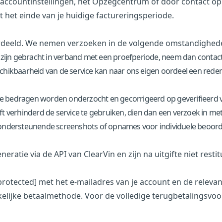
accountinstellingen, het
Opzegcentrum
of door contact op
 het einde van je huidige factureringsperiode.
rdeeld. We nemen verzoeken in de volgende omstandighed
zijn gebracht in verband met een proefperiode, neem dan contact 
hikbaarheid van de service kan naar ons eigen oordeel een reden 
te bedragen worden onderzocht en gecorrigeerd op geverifieerd 
t verhinderd de service te gebruiken, dien dan een verzoek in me
ondersteunende screenshots of opnames voor individuele beoord
tie via de API van ClearVin en zijn na uitgifte niet restit
protected]
met het e-mailadres van je account en de relev
elijke betaalmethode. Voor de volledige terugbetalingsvo