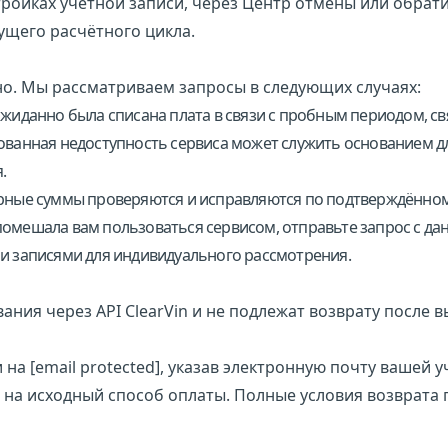
ройках учётной записи, через
Центр отмены
или обрати
ущего расчётного цикла.
о. Мы рассматриваем запросы в следующих случаях:
ожиданно была списана плата в связи с пробным периодом, св
ванная недоступность сервиса может служить основанием д
.
ные суммы проверяются и исправляются по подтверждённом
омешала вам пользоваться сервисом, отправьте запрос с да
и записями для индивидуального рассмотрения.
ния через API ClearVin и не подлежат возврату после в
 на
[email protected]
, указав электронную почту вашей 
 на исходный способ оплаты. Полные условия возврата